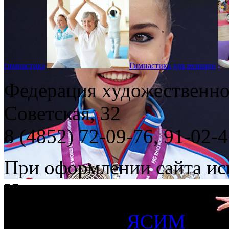
гимнастика
Гимнастика для женщин
Федерация художественной
Советская, 32
8 (4852) 72-09-76, 91-02-
При оформлении сайта ис
Наумова
Сайт сделан в
ЯСИМ